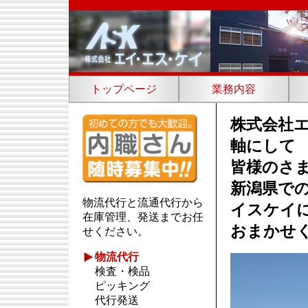
トップページ
業務内容
株式会社
軸にして
皆様のさ
新潟県で
物流代行と流通代行から
イスケイ
在庫管理、発送までお任
おまかせ
せください。
物流代行
検査・検品
ピッキング
代行発送